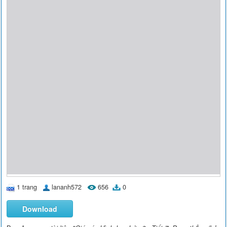
1 trang
lananh572
656
0
Download