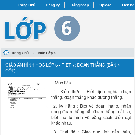
Trang Chủ
Đăng ký
Đăng nhập
Upload
Liên hệ
›
Trang Chủ
Toán Lớp 6
GIÁO ÁN HÌNH HỌC LỚP 6 - TIẾT 7: ĐOẠN THẲNG (BẢN 4
CỘT)
I. Mục tiêu :
1. Kiến thức : Biết định nghĩa đoạn
thẳng, đoạn thẳng khác đường thẳng.
2. Kỹ năng : Biết vẽ đoạn thẳng, nhận
dạng đoạn thẳng cắt đoạn thẳng, cắt tia,
biết mô tả hình vẽ bằng cách diễn đạt
khác nhau.
3. Thái độ : Giáo dục tính cẩn thận,