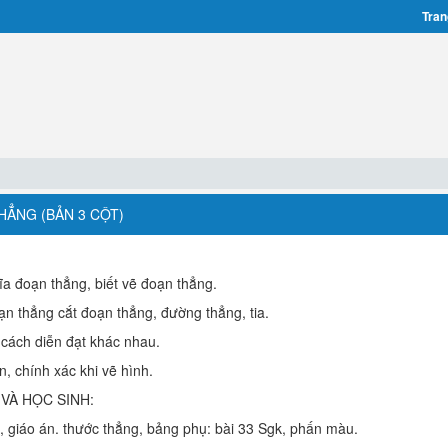
Tran
THẲNG (BẢN 3 CỘT)
ĩa đoạn thẳng, biết vẽ đoạn thẳng.
ạn thẳng cắt đoạn thẳng, đường thẳng, tia.
 cách diễn đạt khác nhau.
n, chính xác khi vẽ hình.
 VÀ HỌC SINH:
k, giáo án. thước thẳng, bảng phụ: bài 33 Sgk, phấn màu.