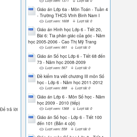
Lượt xem: 1371
Lượt tải: 0
Giáo án Lớp 6a - Môn Toán - Tuần 4
- Trường THCS Vĩnh Bình Nam I
Lượt xem: 1608
Lượt tải: 0
Giáo án Hình học Lớp 6 - Tiết 20,
Bài 6: Tia phân giác của góc - Năm
học 2005-2006 - Cao Thị Mỹ Trang
Lượt xem: 661
Lượt tải: 0
Giáo án Số học Lớp 6 - Tiết 68 đến
73 - Năm học 2008-2009
Lượt xem: 567
Lượt tải: 0
Đề kiểm tra viết chương III môn Số
học - Lớp 6 - Năm học 2011-2012
Lượt xem: 888
Lượt tải: 0
Giáo án Lớp 6 - Môn Số học - Năm
học 2009 - 2010 (tiếp)
Lượt xem: 1368
Lượt tải: 0
ể trả lời
Giáo án Số học - Lớp 6 - Tiết 100
đến 101 (Bản 4 cột)
Lượt xem: 558
Lượt tải: 0