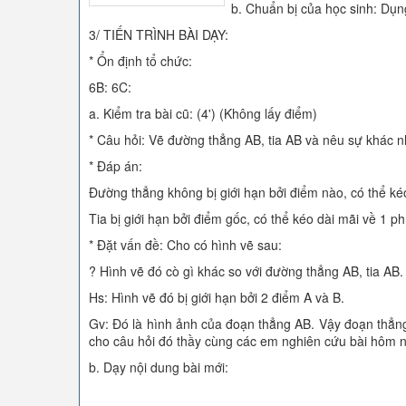
b. Chuẩn bị của học sinh: Dụn
3/ TIẾN TRÌNH BÀI DẠY:
* Ổn định tổ chức:
6B: 6C:
a. Kiểm tra bài cũ: (4') (Không lấy điểm)
* Câu hỏi: Vẽ đường thẳng AB, tia AB và nêu sự khác 
* Đáp án:
Đường thẳng không bị giới hạn bởi điểm nào, có thể kéo
Tia bị giới hạn bởi điểm gốc, có thể kéo dài mãi về 1 ph
* Đặt vấn đề: Cho có hình vẽ sau:
? Hình vẽ đó cò gì khác so với đường thẳng AB, tia AB.
Hs: Hình vẽ đó bị giới hạn bởi 2 điểm A và B.
Gv: Đó là hình ảnh của đoạn thẳng AB. Vậy đoạn thẳng l
cho câu hỏi đó thầy cùng các em nghiên cứu bài hôm n
b. Dạy nội dung bài mới: