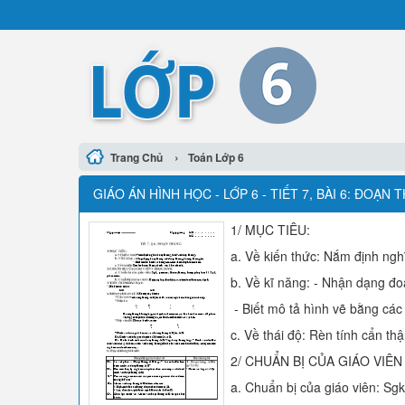
›
Trang Chủ
Toán Lớp 6
GIÁO ÁN HÌNH HỌC - LỚP 6 - TIẾT 7, BÀI 6: ĐOẠN 
1/ MỤC TIÊU:
a. Về kiến thức: Nắm định ngh
b. Về kĩ năng: - Nhận dạng đo
- Biết mô tả hình vẽ bằng các
c. Về thái độ: Rèn tính cẩn thậ
2/ CHUẨN BỊ CỦA GIÁO VIÊN
a. Chuẩn bị của giáo viên: Sg