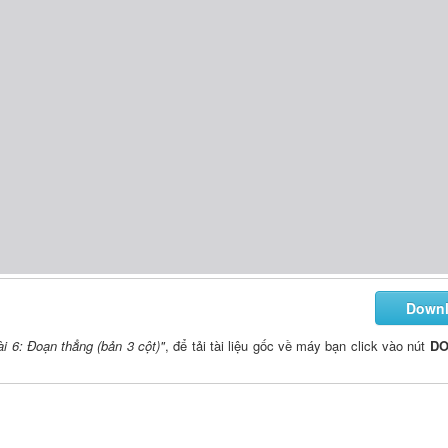
Down
ài 6: Đoạn thẳng (bản 3 cột)"
, để tải tài liệu gốc về máy bạn click vào nút
D