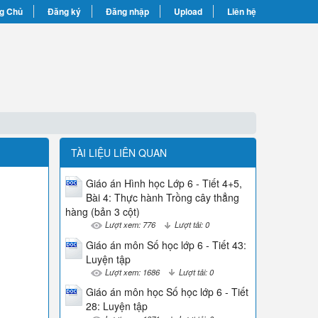
g Chủ
Đăng ký
Đăng nhập
Upload
Liên hệ
TÀI LIỆU LIÊN QUAN
Giáo án Hình học Lớp 6 - Tiết 4+5,
Bài 4: Thực hành Trồng cây thẳng
hàng (bản 3 cột)
Lượt xem: 776
Lượt tải: 0
Giáo án môn Số học lớp 6 - Tiết 43:
Luyện tập
Lượt xem: 1686
Lượt tải: 0
Giáo án môn học Số học lớp 6 - Tiết
28: Luyện tập