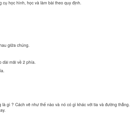
g cụ học hình, học và làm bài theo quy định.
nhau giữa chúng.
 dài mãi về 2 phía.
ía.
à gì ? Cách vẽ như thế nào và nó có gì khác với tia và đường thẳng. Đ
ay.