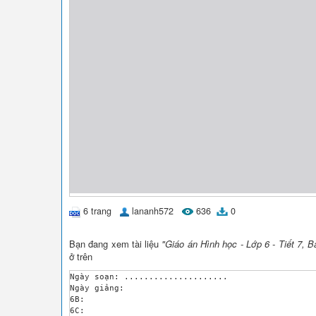
6 trang
lananh572
636
0
Bạn đang xem tài liệu
"Giáo án Hình học - Lớp 6 - Tiết 7, B
ở trên
Ngày soạn: .....................

Ngày giảng: 

6B:

6C:
