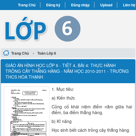
Trang Chủ
Đăng ký
Đăng nhập
Upload
Liên hệ
›
Trang Chủ
Toán Lớp 6
GIÁO ÁN HÌNH HỌC LỚP 6 - TIẾT 4, BÀI 4: THỰC HÀNH
TRỒNG CÂY THẲNG HÀNG - NĂM HỌC 2010-2011 - TRƯỜNG
THCS HÒA THẠNH
1. Mục tiêu:
a) Kiến thức
Củng cố khái niệm điểm nằm giữa hai
điểm, ba điểm thẳng hàng.
b) Kĩ năng
Học sinh biết cách trồng cây thẳng hàng.