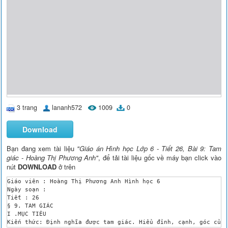
3 trang
lananh572
1009
0
Download
Bạn đang xem tài liệu
"Giáo án Hình học Lớp 6 - Tiết 26, Bài 9: Tam
giác - Hoàng Thị Phương Anh"
, để tải tài liệu gốc về máy bạn click vào
nút
DOWNLOAD
ở trên
Giáo viên : Hoàng Thị Phương Anh Hình học 6

Ngày soạn : 

Tiết : 26

§ 9. TAM GIÁC

I .MỤC TIÊU

Kiến thức: Định nghĩa được tam giác. Hiểu đỉnh, cạnh, góc của 