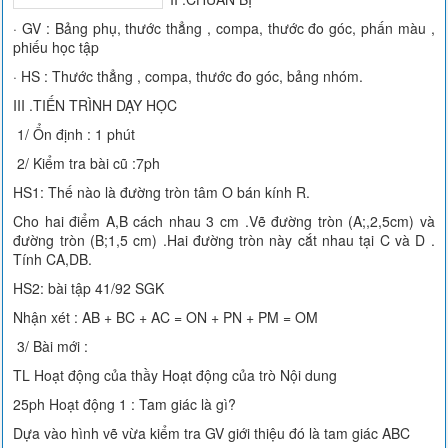
· GV : Bảng phụ, thước thẳng , compa, thước đo góc, phấn màu ,
phiếu học tập
· HS : Thước thẳng , compa, thước đo góc, bảng nhóm.
III .TIẾN TRÌNH DẠY HỌC
1/ Ổn định : 1 phút
2/ Kiểm tra bài cũ :7ph
HS1: Thế nào là đường tròn tâm O bán kính R.
Cho hai điểm A,B cách nhau 3 cm .Vẽ đường tròn (A;,2,5cm) và
đường tròn (B;1,5 cm) .Hai đường tròn này cắt nhau tại C và D .
Tính CA,DB.
HS2: bài tập 41/92 SGK
Nhận xét : AB + BC + AC = ON + PN + PM = OM
3/ Bài mới :
TL Hoạt động của thầy Hoạt động của trò Nội dung
25ph Hoạt động 1 : Tam giác là gì?
Dựa vào hình vẽ vừa kiểm tra GV giới thiệu đó là tam giác ABC