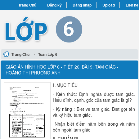
Trang Chủ
Đăng ký
Đăng nhập
Upload
Liên hệ
›
Trang Chủ
Toán Lớp 6
GIÁO ÁN HÌNH HỌC LỚP 6 - TIẾT 26, BÀI 9: TAM GIÁC -
HOÀNG THỊ PHƯƠNG ANH
I .MỤC TIÊU
· Kiến thức: Định nghĩa được tam giác.
Hiểu đỉnh, cạnh, góc của tam giác là gì?
· Kỹ năng : Biết vẽ tam giác. Biết gọi tên
và ký hiệu tam giác.
Nhận biết điểm nằm bên trong và nằm
bên ngoài tam giác
II .CHUẨN BỊ