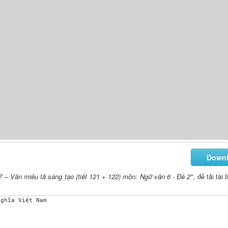
Down
 7 – Văn miêu tả sáng tạo (tiết 121 + 122) môn: Ngữ văn 6 - Đề 2"
, để tải tài 
ghĩa Việt Nam
