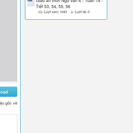
Giáo án môn Ngữ văn 6 - Tuần 14 -
Tiết 53, 54, 55, 56
Lượt xem: 1043
Lượt tải: 0
load
liệu gốc về