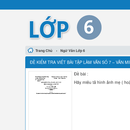
›
Trang Chủ
Ngữ Văn Lớp 6
ĐỀ KIỂM TRA VIẾT BÀI TẬP LÀM VĂN SỐ 7 – VĂN MI
Đề bài :
Hãy miêu tả hình ảnh mẹ ( hoặ