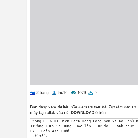
2 trang
thu10
1079
0
Bạn đang xem tài liệu
"Đề kiểm tra viết bài Tập làm văn số
máy bạn click vào nút
DOWNLOAD
ở trên
Phòng GD & ĐT Điện Biên Đông Cộng hòa xã hội chủ n
Trường THCS Sa Dung. Độc lập - Tự do - Hạnh phúc

GV : Đoàn Anh Tuấn

 Đề số 2
