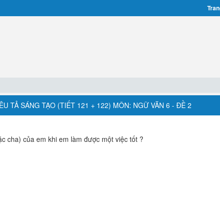
Tran
ÊU TẢ SÁNG TẠO (TIẾT 121 + 122) MÔN: NGỮ VĂN 6 - ĐỀ 2
c cha) của em khi em làm được một việc tốt ?