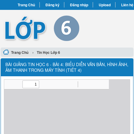
Trang Chủ
Đăng ký
Đăng nhập
Upload
Liên hệ
›
Trang Chủ
Tin Học Lớp 6
BÀI GIẢNG TIN HỌC 6 - BÀI 4: BIỂU DIỄN VĂN BẢN, HÌNH ẢNH,
ÂM THANH TRONG MÁY TÍNH (TIẾT 4)