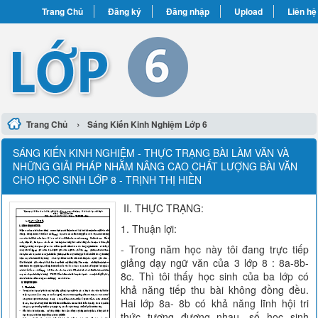
Trang Chủ
Đăng ký
Đăng nhập
Upload
Liên hệ
›
Trang Chủ
Sáng Kiến Kinh Nghiệm Lớp 6
SÁNG KIẾN KINH NGHIỆM - THỰC TRẠNG BÀI LÀM VĂN VÀ
NHỮNG GIẢI PHÁP NHẰM NÂNG CAO CHẤT LƯỢNG BÀI VĂN
CHO HỌC SINH LỚP 8 - TRỊNH THỊ HIỀN
II. THỰC TRẠNG:
1. Thuận lợi:
- Trong năm học này tôi đang trực tiếp
giảng dạy ngữ văn của 3 lớp 8 : 8a-8b-
8c. Thì tôi thấy học sinh của ba lớp có
khả năng tiếp thu bài không đồng đều.
Hai lớp 8a- 8b có khả năng lĩnh hội tri
thức tương đương nhau, số học sinh