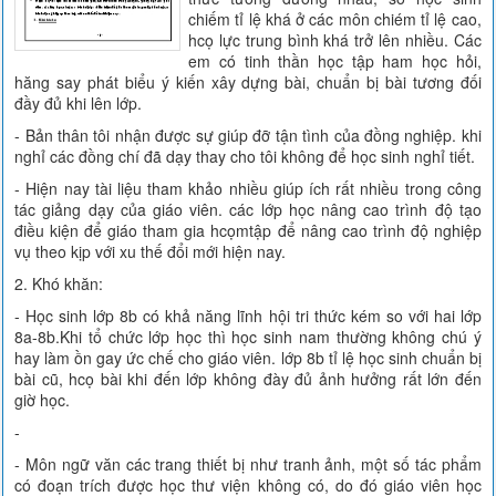
chiếm tỉ lệ khá ở các môn chiém tỉ lệ cao,
hcọ lực trung bình khá trở lên nhiều. Các
em có tinh thần học tập ham học hỏi,
hăng say phát biểu ý kiến xây dựng bài, chuẩn bị bài tương đối
đầy đủ khi lên lớp.
- Bản thân tôi nhận được sự giúp đỡ tận tình của đồng nghiệp. khi
nghỉ các đồng chí đã dạy thay cho tôi không để học sinh nghỉ tiết.
- Hiện nay tài liệu tham khảo nhiều giúp ích rất nhiều trong công
tác giảng dạy của giáo viên. các lớp học nâng cao trình độ tạo
điều kiện để giáo tham gia hcọmtập để nâng cao trình độ nghiệp
vụ theo kịp với xu thế đổi mới hiện nay.
2. Khó khăn:
- Học sinh lớp 8b có khả năng lĩnh hội tri thức kém so với hai lớp
8a-8b.Khi tổ chức lớp học thì học sinh nam thường không chú ý
hay làm ồn gay ức chế cho giáo viên. lớp 8b tỉ lệ học sinh chuẩn bị
bài cũ, hcọ bài khi đến lớp không đày đủ ảnh hưởng rất lớn đến
giờ học.
-
- Môn ngữ văn các trang thiết bị như tranh ảnh, một số tác phẩm
có đoạn trích được học thư viện không có, do đó giáo viên học