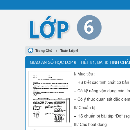
›
Trang Chủ
Toán Lớp 6
GIÁO ÁN SỐ HỌC LỚP 6 - TIẾT 81, BÀI 8: TÍNH 
I/ Mục tiêu :
– HS biết các tính chất cơ bản
– Có kỹ năng vận dụng các tính
– Có ý thức quan sát đặc điểm
II/ Chuẩn bị :
– HS chuẩn bị bài tập “Đố” (sgk
III/ Các hoạt động