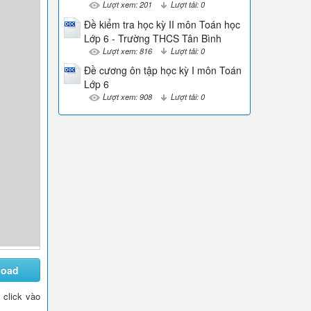
Lượt xem: 201
Lượt tải: 0
Đề kiểm tra học kỳ II môn Toán học
Lớp 6 - Trường THCS Tân Bình
Lượt xem: 816
Lượt tải: 0
Đề cương ôn tập học kỳ I môn Toán
Lớp 6
Lượt xem: 908
Lượt tải: 0
load
n click vào