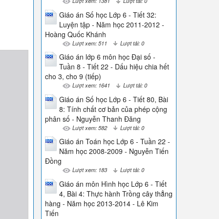
Lượt xem: 1381
Lượt tải: 0
Giáo án Số học Lớp 6 - Tiết 32:
Luyện tập - Năm học 2011-2012 -
Hoàng Quốc Khánh
Lượt xem: 511
Lượt tải: 0
Giáo án lớp 6 môn học Đại số -
Tuần 8 - Tiết 22 - Dấu hiệu chia hết
cho 3, cho 9 (tiếp)
Lượt xem: 1641
Lượt tải: 0
Giáo án Số học Lớp 6 - Tiết 80, Bài
8: Tính chất cơ bản của phép cộng
phân số - Nguyễn Thanh Đăng
Lượt xem: 582
Lượt tải: 0
Giáo án Toán học Lớp 6 - Tuần 22 -
Năm học 2008-2009 - Nguyễn Tiến
Đồng
Lượt xem: 183
Lượt tải: 0
Giáo án môn Hình học Lớp 6 - Tiết
4, Bài 4: Thực hành Trồng cây thẳng
hàng - Năm học 2013-2014 - Lê Kim
Tiến