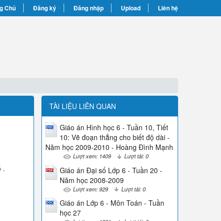
g Chủ
Đăng ký
Đăng nhập
Upload
Liên hệ
TÀI LIỆU LIÊN QUAN
Giáo án Hình học 6 - Tuần 10, Tiết
10: Vẽ đoạn thẳng cho biết độ dài -
Năm học 2009-2010 - Hoàng Đình Mạnh
Lượt xem: 1409
Lượt tải: 0
 .
Giáo án Đại số Lớp 6 - Tuần 20 -
Năm học 2008-2009
Lượt xem: 929
Lượt tải: 0
Giáo án Lớp 6 - Môn Toán - Tuần
học 27