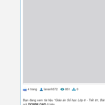
4 trang
lananh572
851
0
Bạn đang xem tài liệu
"Giáo án Số học Lớp 6 - Tiết 81, Bà
nút
DOWNLOAD
ở trên