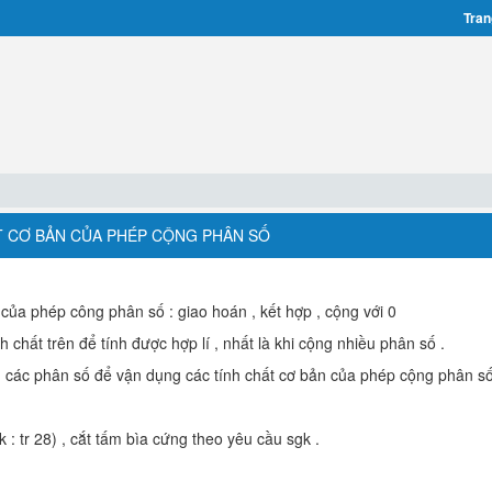
Tran
CHẤT CƠ BẢN CỦA PHÉP CỘNG PHÂN SỐ
 của phép công phân số : giao hoán , kết hợp , cộng với 0
 chất trên để tính được hợp lí , nhất là khi cộng nhiều phân số .
 các phân số để vận dụng các tính chất cơ bản của phép cộng phân số
 : tr 28) , cắt tấm bìa cứng theo yêu cầu sgk .