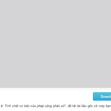
Down
i 8: Tính chất cơ bản của phép cộng phân số"
, để tải tài liệu gốc về máy bạ