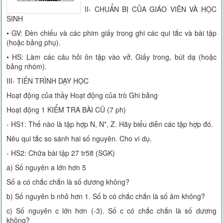
II- CHUẨN BỊ CỦA GIÁO VIÊN VÀ HỌC
SINH
• GV: Đèn chiếu và các phim giấy trong ghi các qui tắc và bài tập
(hoặc bảng phụ).
• HS: Làm các câu hỏi ôn tập vào vở. Giấy trong, bút dạ (hoặc
bảng nhóm).
III- TIẾN TRÌNH DẠY HỌC
Hoạt động của thầy Hoạt động của trò Ghi bảng
Hoạt động 1 KIỂM TRA BÀI CŨ (7 ph)
- HS1: Thế nào là tập hợp N, N*, Z. Hãy biểu diễn các tập hợp đó.
Nêu qui tắc so sánh hai số nguyên. Cho ví dụ.
- HS2: Chữa bài tập 27 tr58 (SGK)
a) Số nguyên a lớn hơn 5
Số a có chắc chắn là số dương không?
b) Số nguyên b nhỏ hơn 1. Số b có chắc chắn là số âm không?
c) Số nguyên c lớn hơn (-3). Số c có chắc chắn là số dương
không?