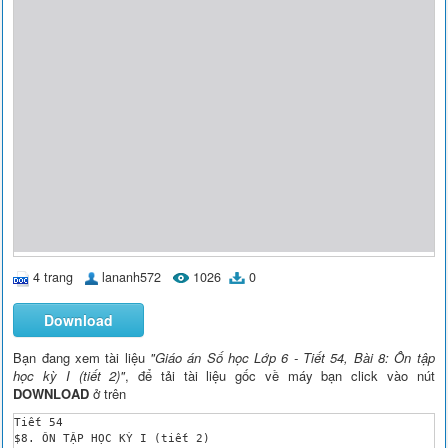
4 trang
lananh572
1026
0
Download
Bạn đang xem tài liệu
"Giáo án Số học Lớp 6 - Tiết 54, Bài 8: Ôn tập
học kỳ I (tiết 2)"
, để tải tài liệu gốc về máy bạn click vào nút
DOWNLOAD
ở trên
Tiết 54

$8. ÔN TẬP HỌC KỲ I (tiết 2)
