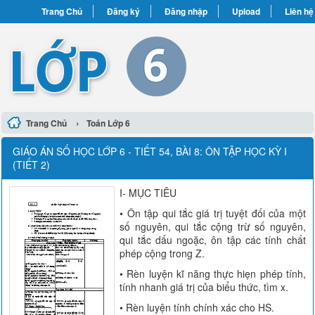
Trang Chủ
Đăng ký
Đăng nhập
Upload
Liên hệ
›
Trang Chủ
Toán Lớp 6
GIÁO ÁN SỐ HỌC LỚP 6 - TIẾT 54, BÀI 8: ÔN TẬP HỌC KỲ I
(TIẾT 2)
I- MỤC TIÊU
• Ôn tập qui tắc giá trị tuyệt đối của một
số nguyên, qui tắc cộng trừ số nguyên,
qui tắc dấu ngoặc, ôn tập các tính chất
phép cộng trong Z.
• Rèn luyện kĩ năng thực hiẹn phép tính,
tính nhanh giá trị của biểu thức, tìm x.
• Rèn luyện tính chính xác cho HS.