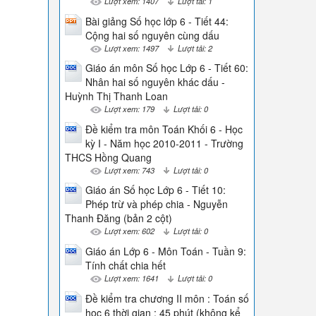
Lượt xem: 1407
Lượt tải: 1
Bài giảng Số học lớp 6 - Tiết 44:
Cộng hai số nguyên cùng dấu
Lượt xem: 1497
Lượt tải: 2
Giáo án môn Số học Lớp 6 - Tiết 60:
Nhân hai số nguyên khác dấu -
Huỳnh Thị Thanh Loan
Lượt xem: 179
Lượt tải: 0
Đề kiểm tra môn Toán Khối 6 - Học
kỳ I - Năm học 2010-2011 - Trường
THCS Hồng Quang
Lượt xem: 743
Lượt tải: 0
Giáo án Số học Lớp 6 - Tiết 10:
Phép trừ và phép chia - Nguyễn
Thanh Đăng (bản 2 cột)
Lượt xem: 602
Lượt tải: 0
Giáo án Lớp 6 - Môn Toán - Tuần 9:
Tính chất chia hết
Lượt xem: 1641
Lượt tải: 0
Đề kiểm tra chương II môn : Toán số
học 6 thời gian : 45 phút (không kể