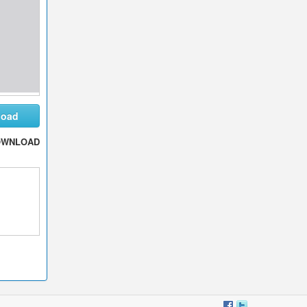
load
OWNLOAD