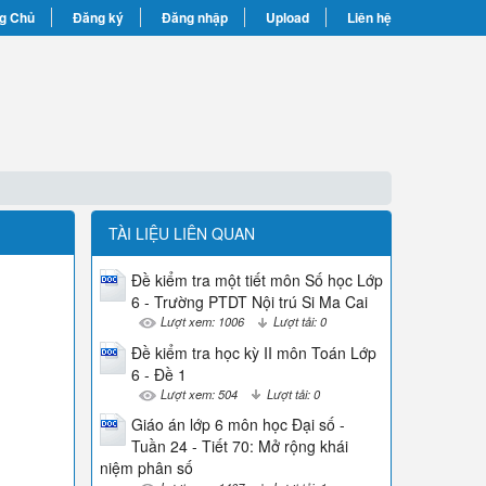
g Chủ
Đăng ký
Đăng nhập
Upload
Liên hệ
TÀI LIỆU LIÊN QUAN
Đề kiểm tra một tiết môn Số học Lớp
6 - Trường PTDT Nội trú Si Ma Cai
Lượt xem: 1006
Lượt tải: 0
Đề kiểm tra học kỳ II môn Toán Lớp
6 - Đề 1
Lượt xem: 504
Lượt tải: 0
Giáo án lớp 6 môn học Đại số -
Tuần 24 - Tiết 70: Mở rộng khái
niệm phân số