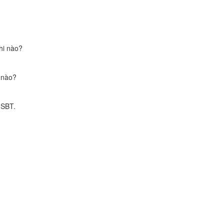
hi nào?
i nào?
 SBT.