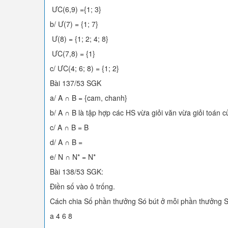
ƯC(6,9) ={1; 3}
b/ Ư(7) = {1; 7}
Ư(8) = {1; 2; 4; 8}
ƯC(7,8) = {1}
c/ ƯC(4; 6; 8) = {1; 2}
Bài 137/53 SGK
a/ A ∩ B = {cam, chanh}
b/ A ∩ B là tập hợp các HS vừa giỏi văn vừa giỏi toán c
c/ A ∩ B = B
d/ A ∩ B =
e/ N ∩ N* = N*
Bài 138/53 SGK:
Điền số vào ô trống.
Cách chia Số phần thưởng Só bút ở mỗi phần thưởng 
a 4 6 8