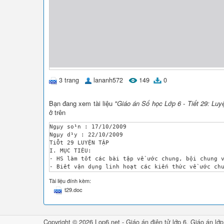
3 trang
lananh572
149
0
Bạn đang xem tài liệu
"Giáo án Số học Lớp 6 - Tiết 29: Lu
ở trên
Ngµy so¹n : 17/10/2009

Ngµy d¹y : 22/10/2009

TiÕt 29 LUYỆN TẬP

I. MỤC TIÊU:

- HS làm tốt các bài tập về ước chung, bội chung v
- Biết vận dụng linh hoạt các kiến thức về ước chu
- Rèn luyện tính chính xác, cẩn thận.

Tài liệu đính kèm:
II. CHUẨN BỊ:

t29.doc
- GV: Phấn màu.

- HS : ¤n tËp vÒ béi chung vµ øoc chung

III. TIẾN TRÌNH DẠY HỌC:

1. æn ®Þnh tæ chøc : (1’)

Copyright © 2026 Lop6.net -
Giáo án điện tử lớp 6
,
Giáo án lớp
2. Kiểm tra bài cũ:(7’)
