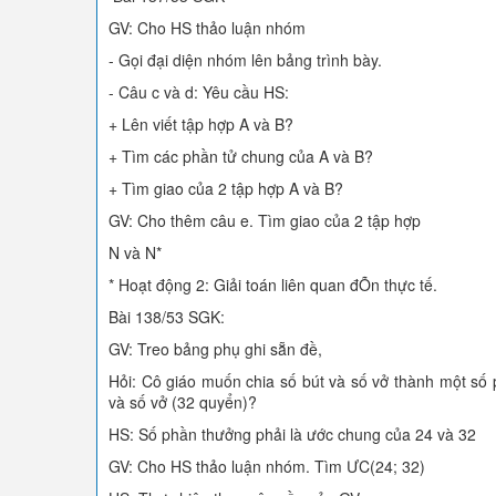
GV: Cho HS thảo luận nhóm
- Gọi đại diện nhóm lên bảng trình bày.
- Câu c và d: Yêu cầu HS:
+ Lên viết tập hợp A và B?
+ Tìm các phần tử chung của A và B?
+ Tìm giao của 2 tập hợp A và B?
GV: Cho thêm câu e. Tìm giao của 2 tập hợp
N và N*
* Hoạt động 2: Giải toán liên quan đÕn thực tế.
Bài 138/53 SGK:
GV: Treo bảng phụ ghi sẵn đề,
Hỏi: Cô giáo muốn chia số bút và số vở thành một số
và số vở (32 quyển)?
HS: Số phần thưởng phải là ước chung của 24 và 32
GV: Cho HS thảo luận nhóm. Tìm ƯC(24; 32)