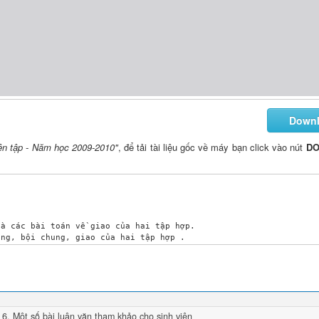
Down
yện tập - Năm học 2009-2010"
, để tải tài liệu gốc về máy bạn click vào nút
D
à các bài toán về giao của hai tập hợp.

ng, bội chung, giao của hai tập hợp . 

 6
, Một số bài
luận văn
tham khảo cho sinh viên