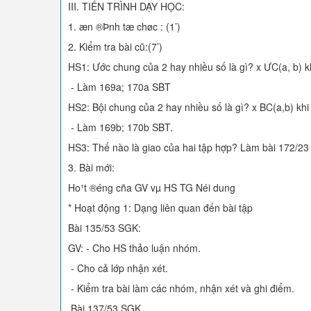
III. TIẾN TRÌNH DẠY HỌC:
1. æn ®Þnh tæ chøc : (1’)
2. Kiểm tra bài cũ:(7’)
HS1: Ước chung của 2 hay nhiều số là gì? x ƯC(a, b) k
- Làm 169a; 170a SBT
HS2: Bội chung của 2 hay nhiều số là gì? x BC(a,b) kh
- Làm 169b; 170b SBT.
HS3: Thế nào là giao của hai tập hợp? Làm bài 172/23
3. Bài mới:
Ho¹t ®éng cña GV vµ HS TG Néi dung
* Hoạt động 1: Dạng liên quan đến bài tập
Bài 135/53 SGK:
GV: - Cho HS thảo luận nhóm.
- Cho cả lớp nhận xét.
- Kiểm tra bài làm các nhóm, nhận xét và ghi điểm.
Bài 137/53 SGK