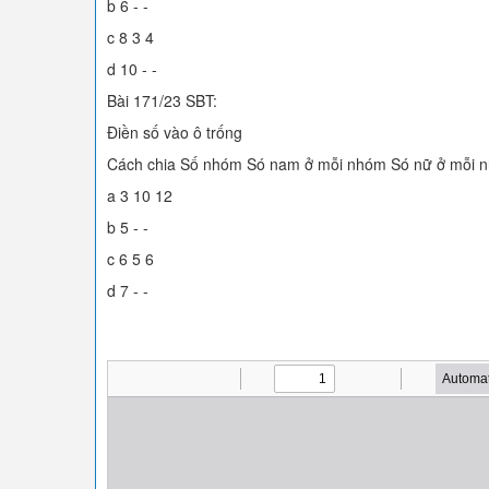
b 6 - -
c 8 3 4
d 10 - -
Bài 171/23 SBT:
Điền số vào ô trống
Cách chia Số nhóm Só nam ở mỗi nhóm Só nữ ở mỗi 
a 3 10 12
b 5 - -
c 6 5 6
d 7 - -