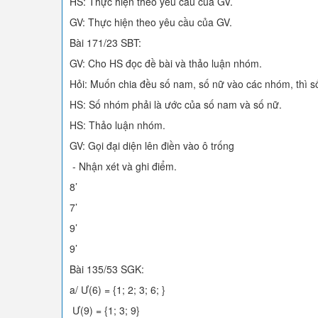
HS: Thực hiện theo yêu cầu của GV.
GV: Thực hiện theo yêu cầu của GV.
Bài 171/23 SBT:
GV: Cho HS đọc đề bài và thảo luận nhóm.
Hỏi: Muốn chia đều số nam, số nữ vào các nhóm, thì s
HS: Số nhóm phải là ước của số nam và số nữ.
HS: Thảo luận nhóm.
GV: Gọi đại diện lên điền vào ô trống
- Nhận xét và ghi điểm.
8’
7’
9’
9’
Bài 135/53 SGK:
a/ Ư(6) = {1; 2; 3; 6; }
Ư(9) = {1; 3; 9}