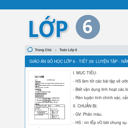
›
Trang Chủ
Toán Lớp 6
GIÁO ÁN SỐ HỌC LỚP 6 - TIẾT 29: LUYỆN TẬP - N
I. MỤC TIÊU:
- HS làm tốt các bài tập về ướ
- Biết vận dụng linh hoạt các 
- Rèn luyện tính chính xác, cẩ
II. CHUẨN BỊ:
- GV: Phấn màu.
- HS : ¤n tËp vÒ béi chung vµ