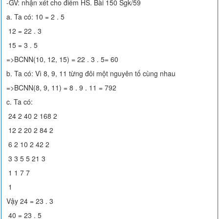
-GV: nhận xét cho điểm HS. Bài 150 Sgk/59
a. Ta có: 10 = 2 . 5
12 = 22 . 3
15 = 3 . 5
=>BCNN(10, 12, 15) = 22 . 3 . 5= 60
b. Ta có: Vì 8, 9, 11 từng đôi một nguyên tố cùng nhau
=>BCNN(8, 9, 11) = 8 . 9 . 11 = 792
c. Ta có:
24 2 40 2 168 2
12 2 20 2 84 2
6 2 10 2 42 2
3 3 5 5 21 3
1 1 7 7
1
Vậy 24 = 23 . 3
40 = 23 . 5