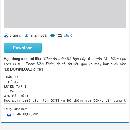
8 trang
lananh572
122
0
Download
Bạn đang xem tài liệu
"Giáo án môn Số học Lớp 6 - Tuần 13 - Năm học
2012-2013 - Phạm Văn Thái"
, để tải tài liệu gốc về máy bạn click vào
nút
DOWNLOAD
ở trên
TUẦN 13

TIẾT 35	

LUYỆN TẬP 1

I. Mục tiêu :

a)Kiến thức:

Học sinh biết cách tìm BCNN và BC thông qua BCNN. Vận dụng thà
b)Kỹ năng:

Tài liệu đính kèm:
Có kĩ năng tính toán, biến đổi linh hoạt nhanh chính xác vào c
TUAN 13(DS).doc
c)Thái độ:

Xây dựng ý thức tự giác, tích cực trong học tập

II. Chuẩn bị: 

GV: Bảng phụ,nam châm.
