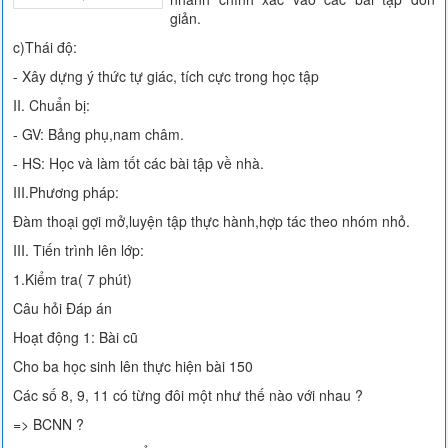
giản.
c)Thái độ:
- Xây dựng ý thức tự giác, tích cực trong học tập
II. Chuẩn bị:
- GV: Bảng phụ,nam châm.
- HS: Học và làm tốt các bài tập về nhà.
III.Phương pháp:
Đàm thoại gợi mở,luyện tập thực hành,hợp tác theo nhóm nhỏ.
III. Tiến trình lên lớp:
1.Kiểm tra( 7 phút)
Câu hỏi Đáp án
Hoạt động 1: Bài cũ
Cho ba học sinh lên thực hiện bài 150
Các số 8, 9, 11 có từng đôi một như thế nào với nhau ?
=> BCNN ?