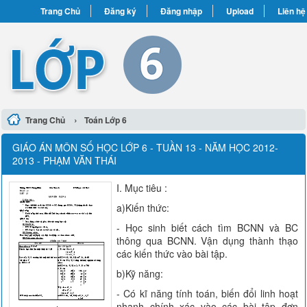
Trang Chủ
Đăng ký
Đăng nhập
Upload
Liên hệ
›
Trang Chủ
Toán Lớp 6
GIÁO ÁN MÔN SỐ HỌC LỚP 6 - TUẦN 13 - NĂM HỌC 2012-
2013 - PHẠM VĂN THÁI
I. Mục tiêu :
a)Kiến thức:
- Học sinh biết cách tìm BCNN và BC
thông qua BCNN. Vận dụng thành thạo
các kiến thức vào bài tập.
b)Kỹ năng:
- Có kĩ năng tính toán, biến đổi linh hoạt
nhanh chính xác vào các bài tập đơn