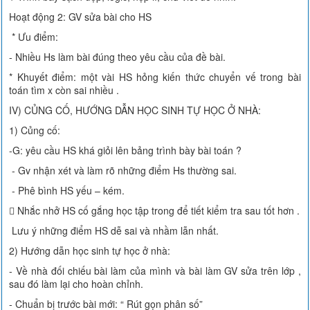
Hoạt động 2: GV sửa bài cho HS
* Ưu điểm:
- Nhiều Hs làm bài đúng theo yêu cầu của đề bài.
* Khuyết điểm: một vài HS hỏng kiến thức chuyển vế trong bài
toán tìm x còn sai nhiều .
IV) CỦNG CỐ, HƯỚNG DẪN HỌC SINH TỰ HỌC Ở NHÀ:
1) Củng cố:
-G: yêu cầu HS khá giỏi lên bảng trình bày bài toán ?
- Gv nhận xét và làm rõ những điểm Hs thường sai.
- Phê bình HS yếu – kém.
 Nhắc nhở HS cố gắng học tập trong để tiết kiểm tra sau tốt hơn .
Lưu ý những điểm HS dễ sai và nhầm lẫn nhất.
2) Hướng dẫn học sinh tự học ở nhà:
- Về nhà đối chiếu bài làm của mình và bài làm GV sửa trên lớp ,
sau đó làm lại cho hoàn chỉnh.
- Chuẩn bị trước bài mới: “ Rút gọn phân số”