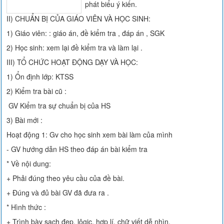
phát biểu ý kiến.
II) CHUẨN BỊ CỦA GIÁO VIÊN VÀ HỌC SINH:
1) Giáo viên: : giáo án, đề kiểm tra , đáp án , SGK
2) Học sinh: xem lại đề kiểm tra và làm lại .
III) TỔ CHỨC HOẠT ĐỘNG DẠY VÀ HỌC:
1) Ổn định lớp: KTSS
2) Kiểm tra bài cũ :
GV Kiểm tra sự chuẩn bị của HS
3) Bài mới :
Hoạt động 1: Gv cho học sinh xem bài làm của mình
- GV hướng dẫn HS theo đáp án bài kiểm tra
* Về nội dung:
+ Phải đúng theo yêu cầu của đề bài.
+ Đúng và đủ bài GV đã đưa ra .
* Hình thức :
+ Trình bày sạch đẹp, lôgic, hợp lí, chữ viết dễ nhìn.