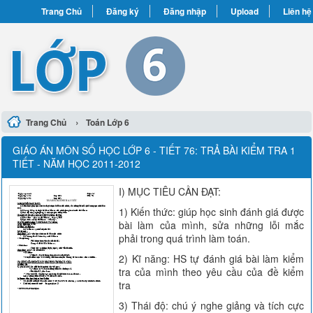
Trang Chủ
Đăng ký
Đăng nhập
Upload
Liên hệ
›
Trang Chủ
Toán Lớp 6
GIÁO ÁN MÔN SỐ HỌC LỚP 6 - TIẾT 76: TRẢ BÀI KIỂM TRA 1
TIẾT - NĂM HỌC 2011-2012
I) MỤC TIÊU CẦN ĐẠT:
1) Kiến thức: giúp học sinh đánh giá được
bài làm của mình, sửa những lỗi mắc
phải trong quá trình làm toán.
2) Kĩ năng: HS tự đánh giá bài làm kiểm
tra của mình theo yêu cầu của đề kiểm
tra
3) Thái độ: chú ý nghe giảng và tích cực