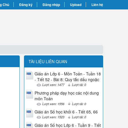
g Chủ
Đăng ký
Đăng nhập
Upload
Liên hệ
TÀI LIỆU LIÊN QUAN
Giáo án Lớp 6 - Môn Toán - Tuần 18
- Tiết 52 - Bài 8: Quy tắc dấu ngoặc
Lượt xem: 1477
Lượt tải: 0
Phương pháp dạy học các nội dung
môn Toán
Lượt xem: 1556
Lượt tải: 0
Giáo án Số học khối 6 - Tiết 65, 66
Lượt xem: 1523
Lượt tải: 0
Giáo án Số học Lớp 6 - Tuần 9 - Tiết