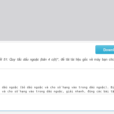
Down
t 51: Quy tắc dấu ngoặc (bản 4 cột)"
, để tải tài liệu gốc về máy bạn cli