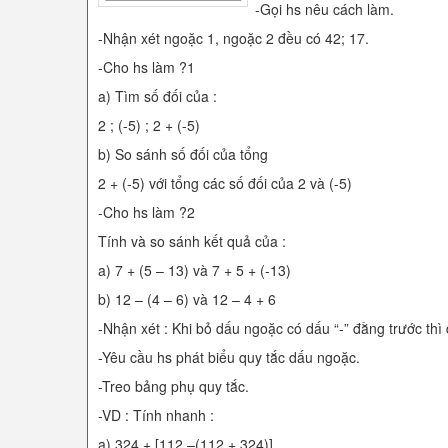
-Gọi hs nêu cách làm.
-Nhận xét ngoặc 1, ngoặc 2 đều có 42; 17.
-Cho hs làm ?1
a) Tìm số đối của :
2 ; (-5) ; 2 + (-5)
b) So sánh số đối của tổng
2 + (-5) với tổng các số đối của 2 và (-5)
-Cho hs làm ?2
Tính và so sánh kết quả của :
a) 7 + (5 – 13) và 7 + 5 + (-13)
b) 12 – (4 – 6) và 12 – 4 + 6
-Nhận xét : Khi bỏ dấu ngoặc có dấu “-” đằng trước th
-Yêu cầu hs phát biểu quy tắc dấu ngoặc.
-Treo bảng phụ quy tắc.
-VD : Tính nhanh :
a) 324 + [112 –(112 + 324)]