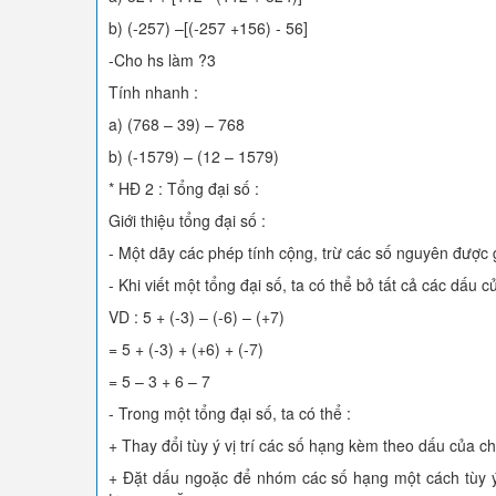
b) (-257) –[(-257 +156) - 56]
-Cho hs làm ?3
Tính nhanh :
a) (768 – 39) – 768
b) (-1579) – (12 – 1579)
* HĐ 2 : Tổng đại số :
Giới thiệu tổng đại số :
- Một dãy các phép tính cộng, trừ các số nguyên được g
- Khi viết một tổng đại số, ta có thể bỏ tất cả các dấu
VD : 5 + (-3) – (-6) – (+7)
= 5 + (-3) + (+6) + (-7)
= 5 – 3 + 6 – 7
- Trong một tổng đại số, ta có thể :
+ Thay đổi tùy ý vị trí các số hạng kèm theo dấu của c
+ Đặt dấu ngoặc để nhóm các số hạng một cách tùy ý v