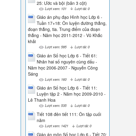
25: Ước và bội (bản 3 cột)
Lượt xem: 101
Lượt tải: 0
Giáo án phụ đạo Hình học Lớp 6 -
Tuần 17+18: Ôn luyện đường thẳng,
đoạn thẳng, tia. Trung điểm của đoạn
thẳng - Năm học 2011-2012 - Vũ Khắc
khải
Lượt xem: 585
Lượt tải: 0
Giáo án Số học Lớp 6 - Tiết 61:
Nhân hai số nguyên cùng dấu -
Năm học 2006-2007 - Nguyễn Công
Sáng
Lượt xem: 160
Lượt tải: 0
Giáo án Số học Lớp 6 - Tiết 11:
Luyện tập 2 - Năm học 2009-2010 -
Lê Thanh Hoa
Lượt xem: 535
Lượt tải: 0
Tiết 108 đên tiết 111: Ôn tập cuối
năm
Lượt xem: 1421
Lượt tải: 0
Giáo án môn Số học Lớp 6 - Tiết 70: