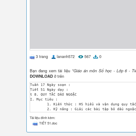
3 trang
lananh572
567
0
Bạn đang xem tài liệu
"Giáo án môn Số học - Lớp 6 - Tiế
DOWNLOAD
ở trên
Tuần 17	Ngày soạn :

Tiết 51	Ngày dạy :

t 8. QUY TẮC DẤU NGOẶC 

I. Mục tiêu :

	1. Kiến thức : HS hiểu và vận dụng quy tắc dấu ngoặc (bỏ dấu ngoặc và cho số hạng vào trong dấu ngoặc). Biết khái niệm tổng đại số, viết gọn và phép biến đổi trong tổng đại số. 

	2. Kỹ năng : Giải các bài tập bỏ dấu ngoặc và cho số hạng vào trong dấu ngoặc, giải nhanh, đúng các bài tập.

	3. Thái độ : Cẩn thận, bỏ dấu ngoặc đặt dấu ngoặc vào biểu thức.

Tài liệu đính kèm:
II. Chuẩn bị :

TIẾT 51.doc
	GV : Sgk, giáo án, phấn, thước, bảng phụ.

	HS : Đọc trước bài ở nhà.

III. Hoạt động trên lớp :
