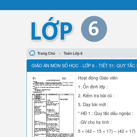
›
Trang Chủ
Toán Lớp 6
GIÁO ÁN MÔN SỐ HỌC - LỚP 6 - TIẾT 51: QUY TẮC
Hoạt động Giáo viên
1. Ổn định lớp :
2. Kiểm tra bài cũ :
3. Dạy bài mới :
* HĐ 1 : Quy tắc dấu ngoặc :
-GV cho hs tính :
5 + (42 – 15 + 17) – (42 + 17)