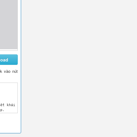
load
ck vào nút