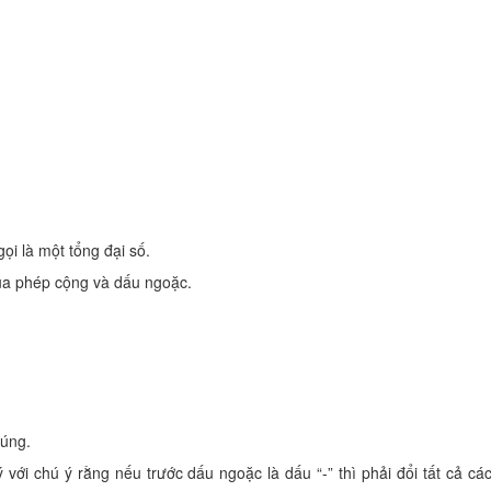
ọi là một tổng đại số.
 của phép cộng và dấu ngoặc.
húng.
ới chú ý rằng nếu trước dấu ngoặc là dấu “-” thì phải đổi tất cả cá