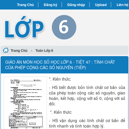
Trang Chủ
Đăng ký
Đăng nhập
Upload
Liên hệ
›
Trang Chủ
Toán Lớp 6
GIÁO ÁN MÔN HỌC SỐ HỌC LỚP 6 - TIẾT 47 : TÍNH CHẤT
CỦA PHÉP CỘNG CÁC SỐ NGUYÊN (TIẾP)
*. Kiến thức:
- HS biết được bốn tính chất cơ bản của
của phép toán cộng các số nguyên, giao
hoán, kết hợp, cộng với số 0, cộng với số
đối.
*. Kiến thức:
- HS vận dụng các tính chất cơ bản để
tính nhanh và tính toán hợp lý.