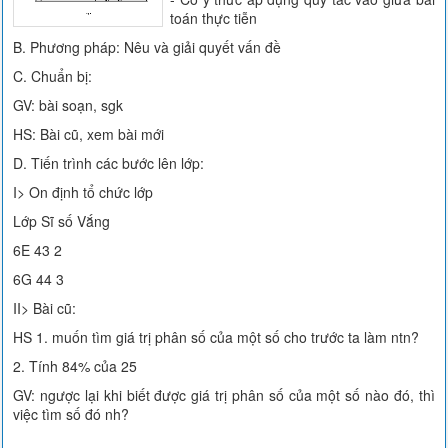
toán thực tiễn
B. Phương pháp: Nêu và giải quyết vấn đề
C. Chuẩn bị:
GV: bài soạn, sgk
HS: Bài cũ, xem bài mới
D. Tiến trình các bước lên lớp:
I> On định tổ chức lớp
Lớp Sĩ số Vắng
6E 43 2
6G 44 3
II> Bài cũ:
HS 1. muốn tìm giá trị phân số của một số cho trước ta làm ntn?
2. Tính 84% của 25
GV: ngược lại khi biết được giá trị phân số của một số nào đó, thì
việc tìm số đó nh?