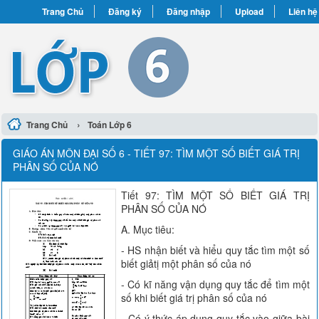
Trang Chủ
Đăng ký
Đăng nhập
Upload
Liên hệ
›
Trang Chủ
Toán Lớp 6
GIÁO ÁN MÔN ĐẠI SỐ 6 - TIẾT 97: TÌM MỘT SỐ BIẾT GIÁ TRỊ
PHÂN SỐ CỦA NÓ
Tiết 97: TÌM MỘT SỐ BIẾT GIÁ TRỊ
PHÂN SỐ CỦA NÓ
A. Mục tiêu:
- HS nhận biết và hiểu quy tắc tìm một số
biết giảtị một phân số của nó
- Có kĩ năng vận dụng quy tắc để tìm một
số khi biết giá trị phân số của nó
- Có ý thức áp dụng quy tắc vào giữa bài