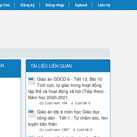
g Chủ
Đăng ký
Đăng nhập
Upload
Liên hệ
ÊN
TÀI LIỆU LIÊN QUAN
Giáo án GDCD 6 - Tiết 13, Bài 10:
Tích cực, tự giác trong hoạt động
tập thể và hoạt động xã hội (Tiếp theo) -
Năm học 2020-2021
Lượt xem: 104
Lượt tải: 0
Giáo án lớp 6 môn học Giáo dục
công dân - Tiết 1 : Tự chăm sóc, rèn
luyện bản thân
Lượt xem: 1367
Lượt tải: 0