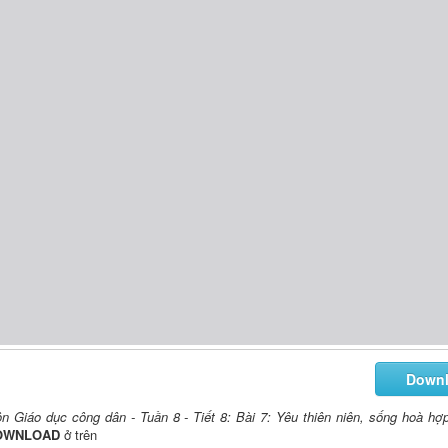
Down
n Giáo dục công dân - Tuần 8 - Tiết 8: Bài 7: Yêu thiên niên, sống hoà hợp
OWNLOAD
ở trên