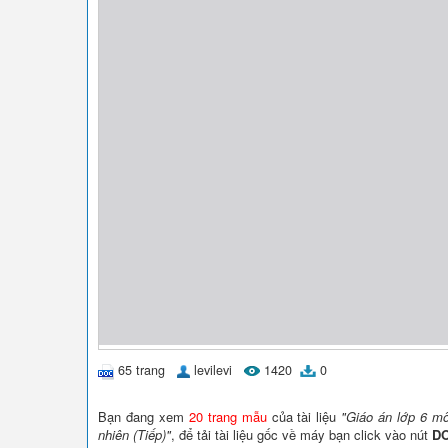
65 trang
levilevi
1420
0
Bạn đang xem
20 trang mẫu
của tài liệu
"Giáo án lớp 6 mô
nhiên (Tiếp)"
, để tải tài liệu gốc về máy bạn click vào nút
D