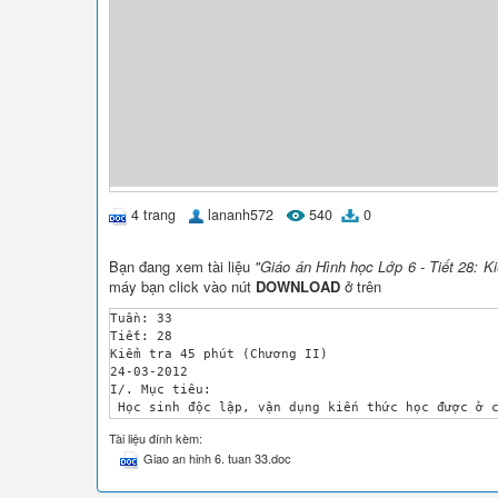
4 trang
lananh572
540
0
Bạn đang xem tài liệu
"Giáo án Hình học Lớp 6 - Tiết 28: K
máy bạn click vào nút
DOWNLOAD
ở trên
Tuần: 33

Tiết: 28

Kiểm tra 45 phút (Chương II)

24-03-2012

I/. Mục tiêu:

 Học sinh độc lập, vận dụng kiến thức học được ở c
Đánh giá mức độ nhận thức của từng học sinh

Tài liệu đính kèm:
II/ Chuẩn bị: 

Giao an hinh 6. tuan 33.doc
 Nội dung: Đọc kĩ nội dung cơ bản của chương II

 Tìm hiểu tài liệu, đề kiểm tra, chọn đề bài và bi
Đồ dùng: SGK; SBT; SGV; STK và các tài liệu luyện 