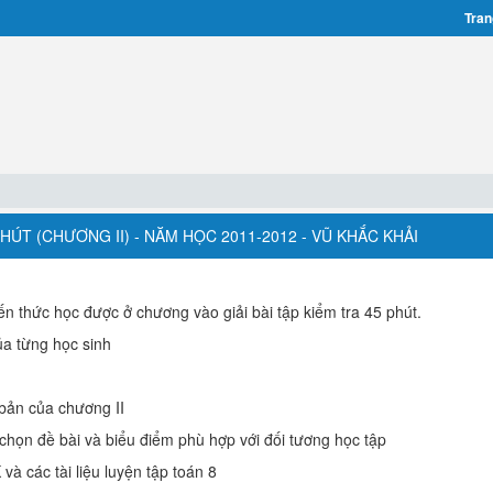
Tran
PHÚT (CHƯƠNG II) - NĂM HỌC 2011-2012 - VŨ KHẮC KHẢI
ến thức học được ở chương vào giải bài tập kiểm tra 45 phút.
a từng học sinh
bản của chương II
, chọn đề bài và biểu điểm phù hợp với đối tương học tập
à các tài liệu luyện tập toán 8