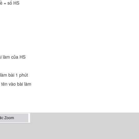
ề = số HS
ài làm của HS
 làm bài 1 phút
i tên vào bài làm