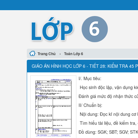
›
Trang Chủ
Toán Lớp 6
GIÁO ÁN HÌNH HỌC LỚP 6 - TIẾT 28: KIỂM TRA 45 
I/. Mục tiêu:
Học sinh độc lập, vận dụng ki
Đánh giá mức độ nhận thức củ
II/ Chuẩn bị:
Nội dung: Đọc kĩ nội dung cơ 
Tìm hiểu tài liệu, đề kiểm tra
Đồ dùng: SGK; SBT; SGV; STK v