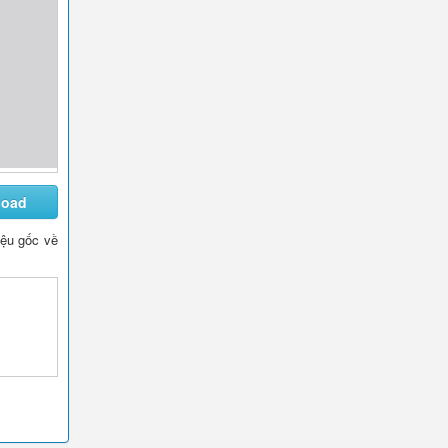
load
liệu gốc về