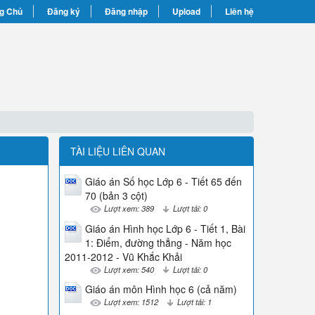
g Chủ
Đăng ký
Đăng nhập
Upload
Liên hệ
TÀI LIỆU LIÊN QUAN
Giáo án Số học Lớp 6 - Tiết 65 đến
70 (bản 3 cột)
Lượt xem: 389
Lượt tải: 0
Giáo án Hình học Lớp 6 - Tiết 1, Bài
1: Điểm, đường thẳng - Năm học
2011-2012 - Vũ Khắc Khải
Lượt xem: 540
Lượt tải: 0
Giáo án môn Hình học 6 (cả năm)
Lượt xem: 1512
Lượt tải: 1