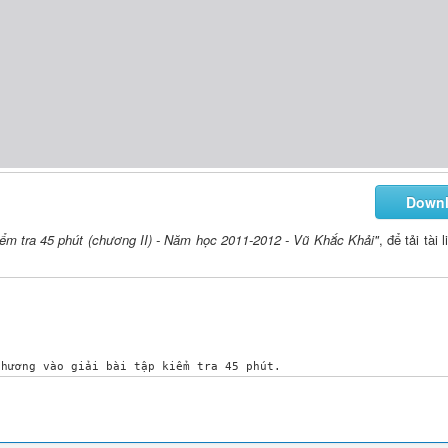
Down
iểm tra 45 phút (chương II) - Năm học 2011-2012 - Vũ Khắc Khải"
, để tải tài 
hương vào giải bài tập kiểm tra 45 phút.

ểu điểm phù hợp với đối tương học tập

tập toán 8
