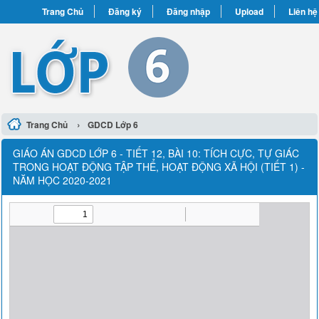
Trang Chủ
Đăng ký
Đăng nhập
Upload
Liên hệ
›
Trang Chủ
GDCD Lớp 6
GIÁO ÁN GDCD LỚP 6 - TIẾT 12, BÀI 10: TÍCH CỰC, TỰ GIÁC
TRONG HOẠT ĐỘNG TẬP THỂ, HOẠT ĐỘNG XÃ HỘI (TIẾT 1) -
NĂM HỌC 2020-2021