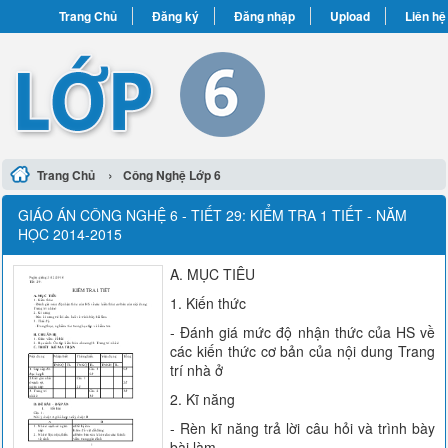
Trang Chủ
Đăng ký
Đăng nhập
Upload
Liên hệ
›
Trang Chủ
Công Nghệ Lớp 6
GIÁO ÁN CÔNG NGHỆ 6 - TIẾT 29: KIỂM TRA 1 TIẾT - NĂM
HỌC 2014-2015
A. MỤC TIÊU
1. Kiến thức
- Đánh giá mức độ nhận thức của HS về
các kiến thức cơ bản của nội dung Trang
trí nhà ở
2. Kĩ năng
- Rèn kĩ năng trả lời câu hỏi và trình bày
bài làm.