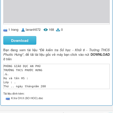
1 trang
lananh572
168
0
Download
Bạn đang xem tài liệu
"Đề kiểm tra Số học - Khối 6 - Trường THCS
Phước Hưng"
, để tải tài liệu gốc về máy bạn click vào nút
DOWNLOAD
ở trên
PHÒNG GIÁO DỤC AN PHÚ

TRƯỜNG THCS PHƯỚC HƯNG

.&.

Họ và tên HS : 

Lớp : .

Thứ .. ngày thángnăm 200

ĐỀ KIỂM TRA KHỐI 6 

Tài liệu đính kèm:
Môn : TOÁN ( Số Học)

K.tra CH.II (SO HOC).doc
Thời gian : 45 phút

Điểm

Lời phê của giáo viên

___________________________________________________
