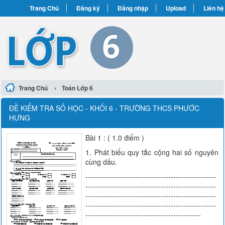
Trang Chủ
Đăng ký
Đăng nhập
Upload
Liên hệ
›
Trang Chủ
Toán Lớp 6
ĐỀ KIỂM TRA SỐ HỌC - KHỐI 6 - TRƯỜNG THCS PHƯỚC
HƯNG
Bài 1 : ( 1.0 điểm )
1. Phát biểu quy tắc cộng hai số nguyên
cùng dấu.
----------------------------------------------------
----------------------------------------------------
----------------------------------------------------
----------------------------------------------------
----------------------------------------------